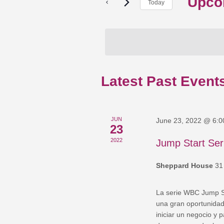
Upco
Today
by
Navigation
Select
Keyword.
date.
Latest Past Event
JUN
June 23, 2022 @ 6:
23
2022
Jump Start Ser
Sheppard House
31
La serie WBC Jump St
una gran oportunida
iniciar un negocio y 