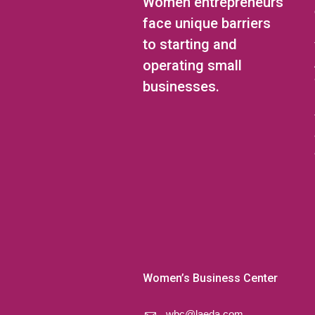
Women entrepreneurs
face unique barriers
to starting and
operating small
businesses.
Women’s Business Center
wbc@laeda.com