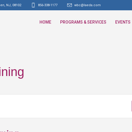
den, NJ
,
08102
856-338-1177
wbc@laeda.com
HOME
PROGRAMS & SERVICES
EVENTS
ining