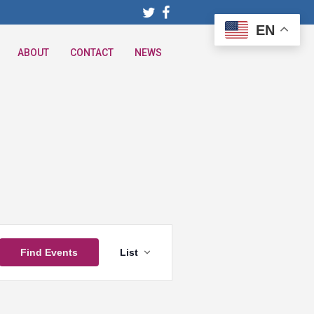
EN
ABOUT
CONTACT
NEWS
Event
Find Events
List
Views
Navigation